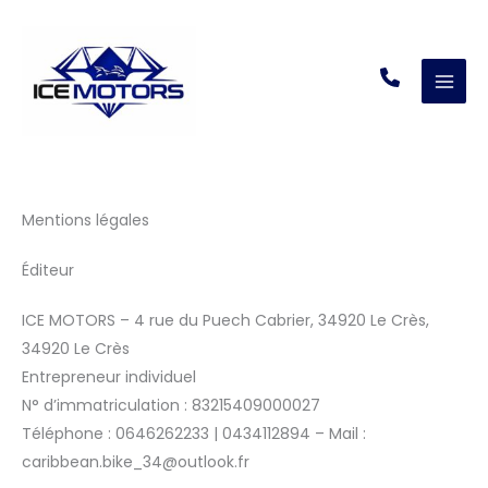
Aller
au
contenu
Mentions légales
Éditeur
ICE MOTORS – 4 rue du Puech Cabrier, 34920 Le Crès,
34920 Le Crès
Entrepreneur individuel
N° d’immatriculation : 83215409000027
Téléphone : 0646262233 | 0434112894 – Mail :
caribbean.bike_34@outlook.fr