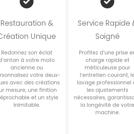
Restauration &
Service Rapide 
Création Unique
Soigné
Redonnez son éclat
Profitez d’une prise e
d’antan à votre moto
charge rapide et
ancienne ou
méticuleuse pour
rsonnalisez votre deux-
l’entretien courant, l
ues avec des créations
lavage professionnel 
ur mesure, une finition
les ajustements
rréprochable et un style
nécessaires, garantiss
inimitable.
la longévité de votr
machine.