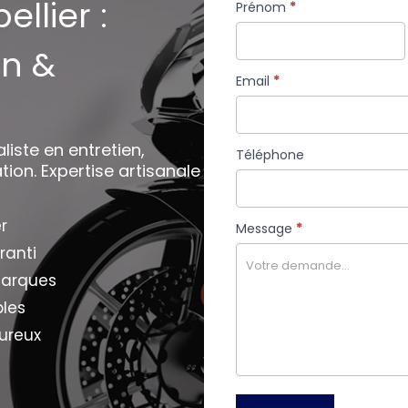
llier :
Formulaire
Prénom
*
simple
on &
avec
téléphone
Email
*
iste en entretien,
Téléphone
tion. Expertise artisanale
r
Message
*
ranti
marques
bles
eureux