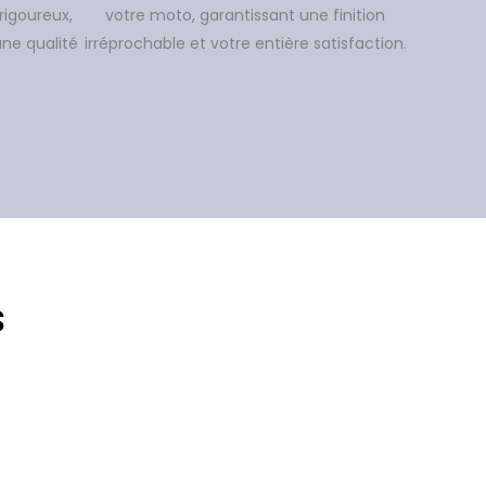
rigoureux,
votre moto, garantissant une finition
une qualité
irréprochable et votre entière satisfaction.
s