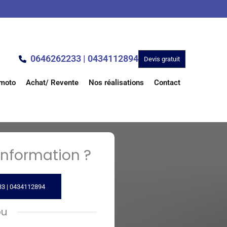
0646262233 | 0434112894
Devis gratuit
 moto
Achat/ Revente
Nos réalisations
Contact
nformation ?
3 | 0434112894
ou